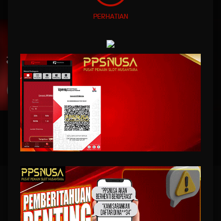
PERHATIAN
UNDUH
PPSNUSA APP
Nikmati berbagai permainan dalam satu
genggaman
UNDUH
PANDUAN INSTALASI
PPSNUSA: Platform Game Online Indonesia Resmi 2026 -
PPS NUSA
PPSNUSA
merupakan platform slot hiburan masa kini yang menghadirkan