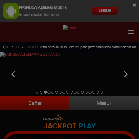
×
PPSNUSA Aplikasi Mobile
UNDUH
Jangan tampilkan lagi hari ini
 30-Sep-2026 15.00.00. Selama waktu ini, PP Virtual Sports permainan tidak akan tersedia. Ka
Daftar
Masuk
JACKPOT
PLAY