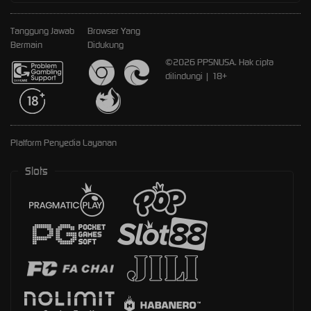
Tanggung Jawab
Browser Yang
Bermain
Didukung
©2026 PPSNUSA. Hak cipta
dilindungi | 18+
Platform Penyedia Layanan
Slots