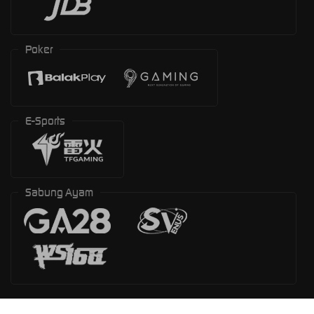
Poker
E-Sports
Sabung Ayam