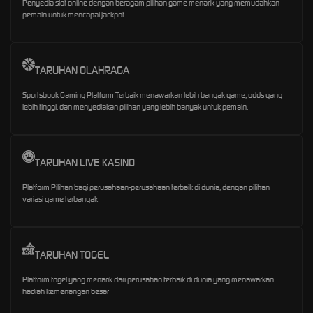
Penyedia slot online dengan beragam pilihan game menarik yang memudahkan
pemain untuk mencapai jackpot
TARUHAN OLAHRAGA
Sportsbook Gaming Platform Terbaik menawarkan lebih banyak game, odds yang
lebih tinggi, dan menyediakan pilihan yang lebih banyak untuk pemain.
TARUHAN LIVE KASINO
Platform Pilihan bagi perusahaan-perusahaan terbaik di dunia, dengan pilihan
variasi game terbanyak
TARUHAN TOGEL
Platform togel yang menarik dari perusahan terbaik di dunia yang menawarkan
hadiah kemenangan besar