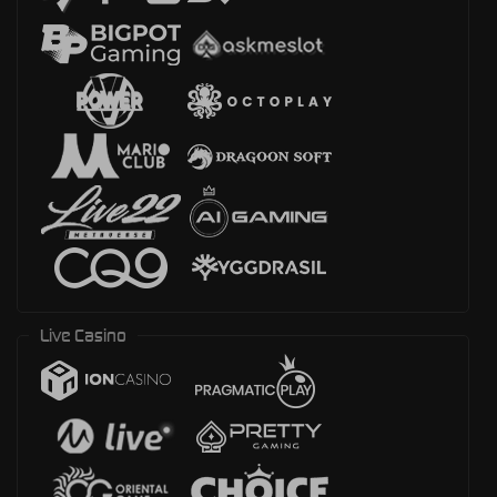
Live Casino