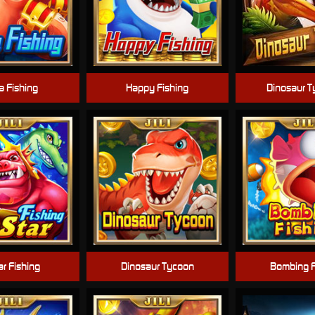
 Fishing
Happy Fishing
Dinosaur T
tar Fishing
Dinosaur Tycoon
Bombing F