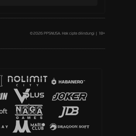
©2026 PPSNUSA. Hak cipta dilindungi | 18+