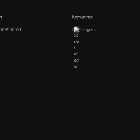
n
Komunitas
563956551
Telegram