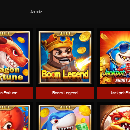
Arcade
n Fortune
Boom Legend
Jackpot Fi