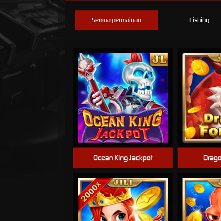
Semua permainan
Fishing
Ocean King Jackpot
Drago