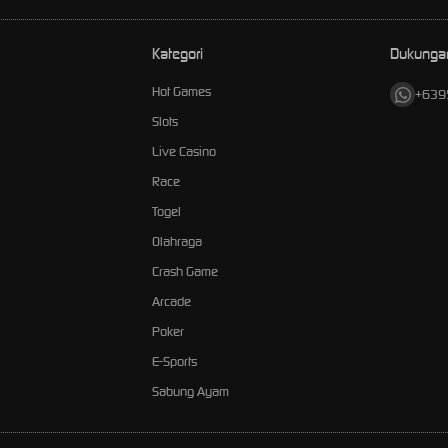
Kategori
Dukunga
Hot Games
+639
Slots
Live Casino
Race
Togel
Olahraga
Crash Game
Arcade
Poker
E-Sports
Sabung Ayam