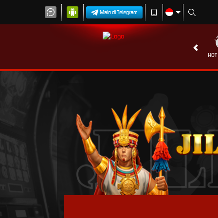
Main di Telegram
HOT