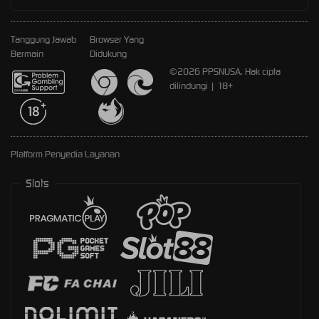
Tanggung Jawab
Browser Yang
Bermain
Didukung
©2026 PPSNUSA. Hak cipta
dilindungi | 18+
Platform Penyedia Layanan
Slots