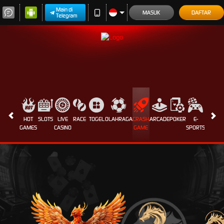
Main di
MASUK
DAFTAR
Telegram
HOT
SLOTS
LIVE
RACE
TOGEL
OLAHRAGA
CRASH
ARCADE
POKER
E-
SABUN
GAMES
CASINO
GAME
SPORTS
AYAM