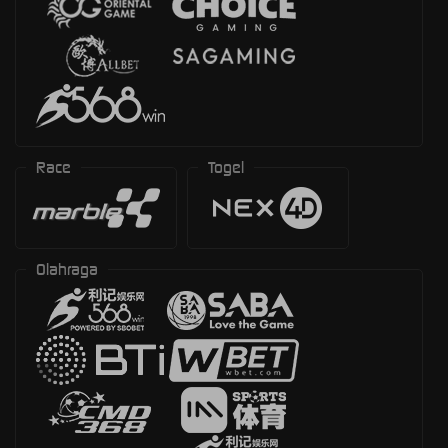
Race
Togel
Olahraga