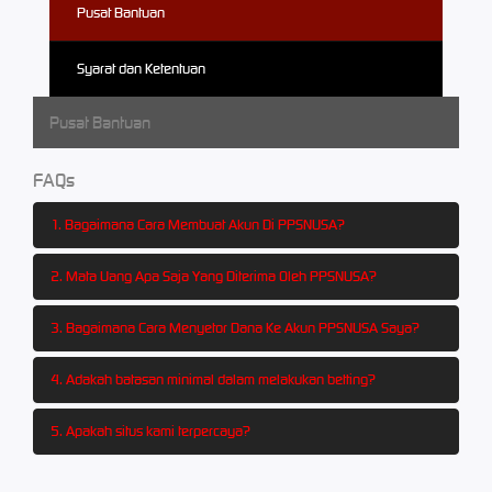
Pusat Bantuan
Syarat dan Ketentuan
Pusat Bantuan
FAQs
1. Bagaimana Cara Membuat Akun Di PPSNUSA?
2. Mata Uang Apa Saja Yang Diterima Oleh PPSNUSA?
3. Bagaimana Cara Menyetor Dana Ke Akun PPSNUSA Saya?
4. Adakah batasan minimal dalam melakukan betting?
5. Apakah situs kami terpercaya?