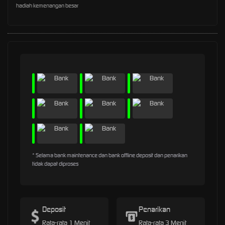
hadiah kemenangan besar
* Selama bank maintenance dan bank offline deposit dan penarikan
tidak dapat diproses
Deposit
Penarikan
Rata-rata 1 Menit
Rata-rata 3 Menit