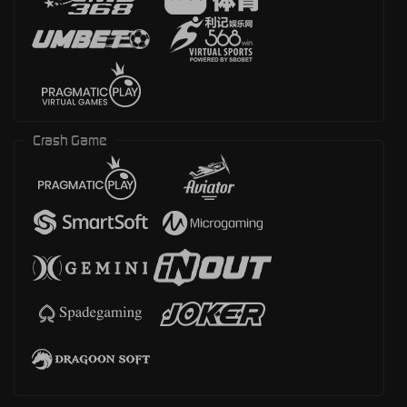
Crash Game