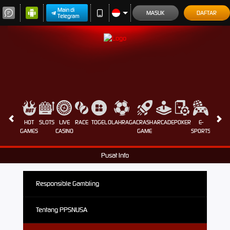
Main di
MASUK
DAFTAR
Telegram
HOT
SLOTS
LIVE
RACE
TOGEL
OLAHRAGA
CRASH
ARCADE
POKER
E-
SABUN
GAMES
CASINO
GAME
SPORTS
AYAM
Pusat Info
Responsible Gambling
Tentang PPSNUSA