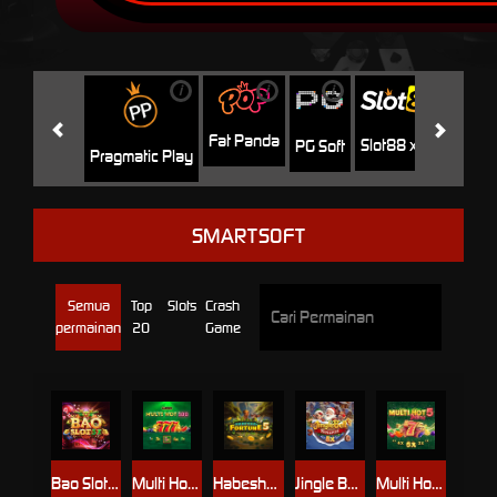
i
i
i
i
i
Facha
Fat Panda
Slot88 x PP
PG Soft
Pragmatic Play
SMARTSOFT
Semua
Top
Slots
Crash
permainan
20
Game
Bao Slot 5X
Multi Hot 100
Habesha Fortune 5
Jingle Bell Bonanza
Multi Hot 5 Deluxe