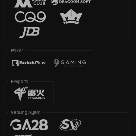
Poker
E-Sports
Sabung Ayam