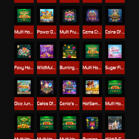
Multi Hot 5 Super Wilds
Power Of Tiger
Multi Fruits Charging Wilds
Gems Crown Charging Wilds
Coins Of Atlantis
Foxy Hot 20
WildMultiStar
Burning Ice 10
Multi Hot 5 Burn Wilds
Sugar Fiesta
Dice Jungle
Gates Of Merlyn
Genie's Bonanza
HotSamba
Multi Hot 10