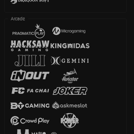
Arcade