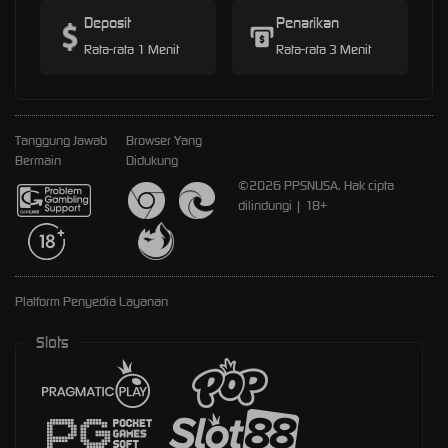
Deposit
Penarikan
Rata-rata 1 Menit
Rata-rata 3 Menit
Tanggung Jawab
Browser Yang
Bermain
Didukung
©2026 PPSNUSA. Hak cipta
dilindungi | 18+
Platform Penyedia Layanan
Slots