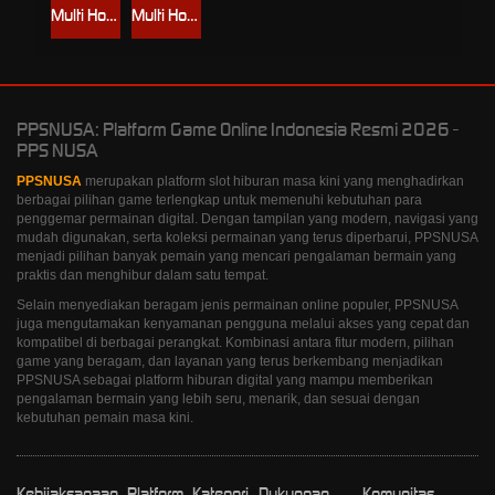
Multi Hot 5 Wild
Multi Hot Wild Ways
PPSNUSA: Platform Game Online Indonesia Resmi 2026 -
PPS NUSA
PPSNUSA
merupakan platform slot hiburan masa kini yang menghadirkan
berbagai pilihan game terlengkap untuk memenuhi kebutuhan para
penggemar permainan digital. Dengan tampilan yang modern, navigasi yang
mudah digunakan, serta koleksi permainan yang terus diperbarui, PPSNUSA
menjadi pilihan banyak pemain yang mencari pengalaman bermain yang
praktis dan menghibur dalam satu tempat.
Selain menyediakan beragam jenis permainan online populer, PPSNUSA
juga mengutamakan kenyamanan pengguna melalui akses yang cepat dan
kompatibel di berbagai perangkat. Kombinasi antara fitur modern, pilihan
game yang beragam, dan layanan yang terus berkembang menjadikan
PPSNUSA sebagai platform hiburan digital yang mampu memberikan
pengalaman bermain yang lebih seru, menarik, dan sesuai dengan
kebutuhan pemain masa kini.
Kebijaksanaan
Platform
Kategori
Dukungan
Komunitas